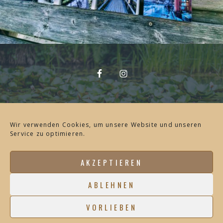
Wir verwenden Cookies, um unsere Website und unseren
Bücher
Service zu optimieren.
ALLE
BEI
AKZEPTIEREN
AMAZON
ABLEHNEN
VORLIEBEN
IMPRESSUM
DATENSCHUTZ
KONTAKT